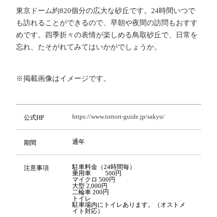
東京ドーム約820個分の広大な砂丘です。24時間いつで
も訪れることができるので、早朝や夜間の訪問もおすす
めです。四季折々の表情が楽しめる鳥取砂丘で、日常を
忘れ、たそがれてみてはいかがでしょうか。
※掲載画像はイメージです。
https://www.tottori-guide.jp/sakyu/
公式HP
通年
期間
駐車料金（24時間毎）
注意事項
乗用車 500円
マイクロ 500円
大型 2,000円
二輪車 200円
トイレ
駐車場内にトイレあります。（オストメ
イト対応）