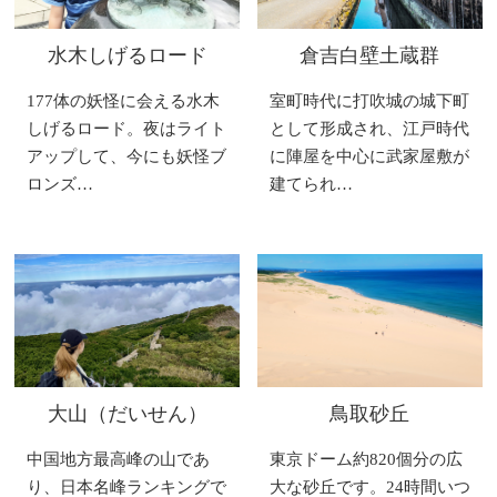
水木しげるロード
倉吉白壁土蔵群
177体の妖怪に会える水木
室町時代に打吹城の城下町
しげるロード。夜はライト
として形成され、江戸時代
アップして、今にも妖怪ブ
に陣屋を中心に武家屋敷が
ロンズ…
建てられ…
大山（だいせん）
鳥取砂丘
中国地方最高峰の山であ
東京ドーム約820個分の広
り、日本名峰ランキングで
大な砂丘です。24時間いつ